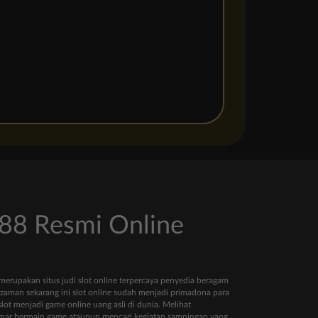
t88 Resmi Online
merupakan situs judi slot online terpercaya penyedia beragam
i zaman sekarang ini slot online sudah menjadi primadona para
ot menjadi game online uang asli di dunia. Melihat
gemar bermain game ataupun mencari kegiatan sampingan yang