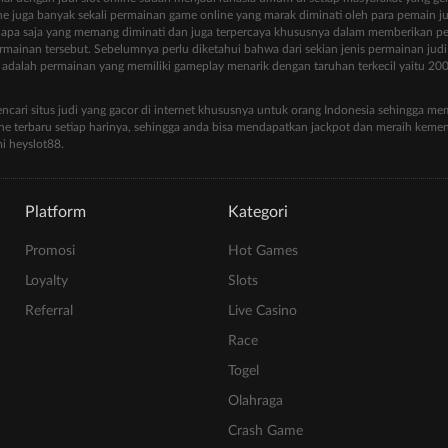
e juga banyak sekali permainan game online yang marak diminati oleh para pemain judi
udi apa saja yang memang diminati dan juga terpercaya khususnya dalam memberikan 
ainan tersebut. Sebelumnya perlu diketahui bahwa dari sekian jenis permainan judi o
line adalah permainan yang memiliki gameplay menarik dengan taruhan terkecil yaitu
ncari situs judi yang gacor di internet khususnya untuk orang Indonesia sehingga m
ine terbaru setiap harinya, sehingga anda bisa mendapatkan jackpot dan meraih keme
i heyslot88.
Platform
Kategori
Promosi
Hot Games
Loyalty
Slots
Referral
Live Casino
Race
Togel
Olahraga
Crash Game