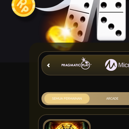
SEMUA PERMAINAN
ARCADE