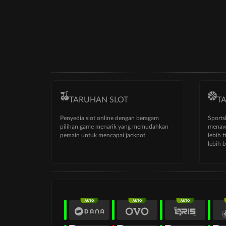
TARUHAN SLOT
T
Penyedia slot online dengan beragam
Sports
pilihan game menarik yang memudahkan
menawa
pemain untuk mencapai jackpot
lebih 
lebih 