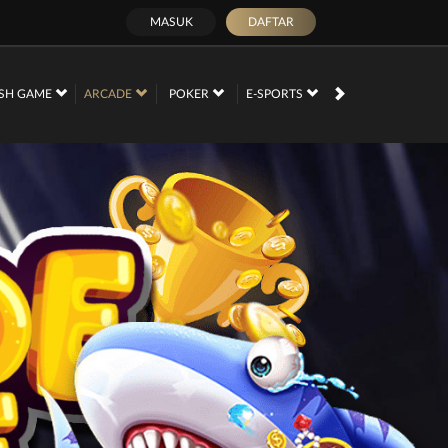
MASUK
DAFTAR
SH GAME
ARCADE
POKER
E-SPORTS
SABUNG AYAM