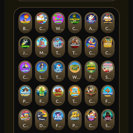
BalloniX
Chicken Road Ice
Wheel
Chicken vs Zombies
AVIA FLY 2
Chicken Road Bonus
Jumper
MegaBlock
Topo Mole
Twist San Quentin
Crash
Chicken Banana
Cryptos
Limbo
Twist X-mas
Wheel Out
Frog Jump
SugarDaddy
Pengu Sport
Frog Road
Chicken Shoot
Tower
Chicken Road Gold
Fish Road
Chicken Road Race
Diver
Fish Boom
Penalty Nations Cup
Chicken Road Vegas
Squid Gamebler