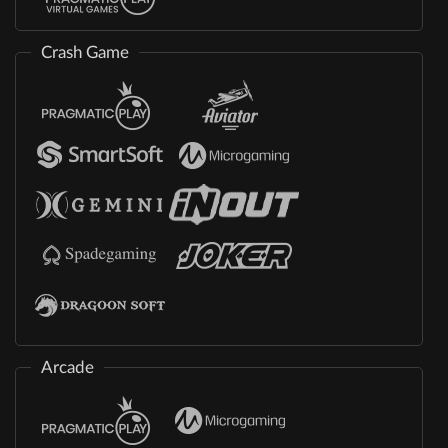
Crash Game
Arcade