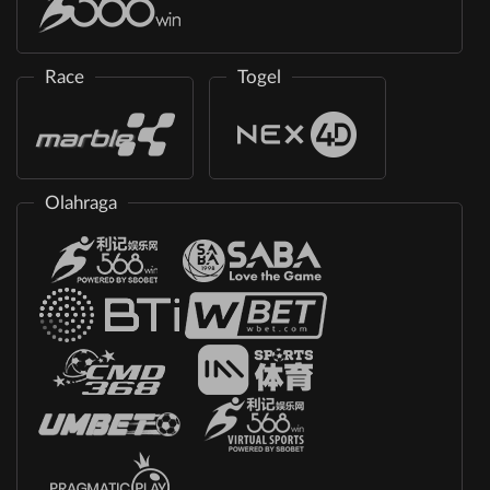
Race
Togel
Olahraga