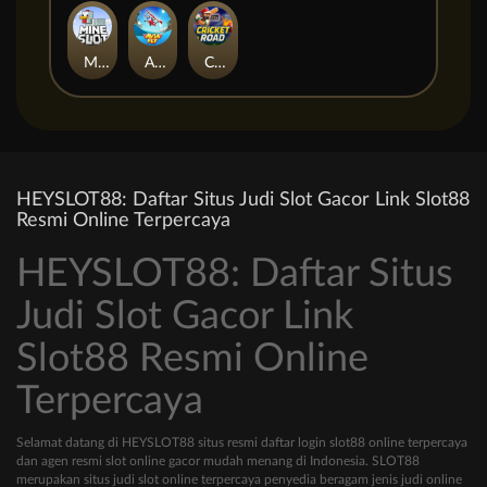
Mine Slot
AviaFly
Cricket Road
HEYSLOT88: Daftar Situs Judi Slot Gacor Link Slot88
Resmi Online Terpercaya
HEYSLOT88: Daftar Situs
Judi Slot Gacor Link
Slot88 Resmi Online
Terpercaya
Selamat datang di HEYSLOT88 situs resmi daftar login slot88 online terpercaya
dan agen resmi slot online gacor mudah menang di Indonesia. SLOT88
merupakan situs judi slot online terpercaya penyedia beragam jenis judi online