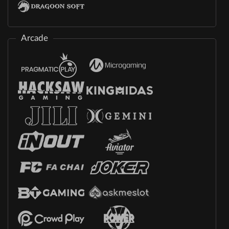
Arcade