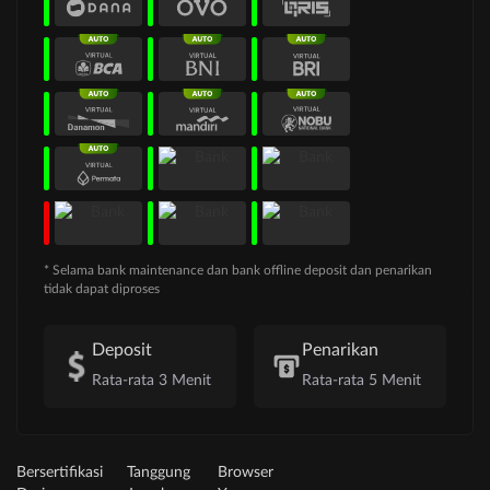
* Selama bank maintenance dan bank offline deposit dan penarikan
tidak dapat diproses
Deposit
Penarikan
Rata-rata 3 Menit
Rata-rata 5 Menit
Bersertifikasi
Tanggung
Browser