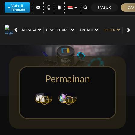
Main di
MASUK
DAF
Telegram
OGEL
OLAHRAGA
CRASH GAME
ARCADE
POKER
E-SP
Permainan
i
i