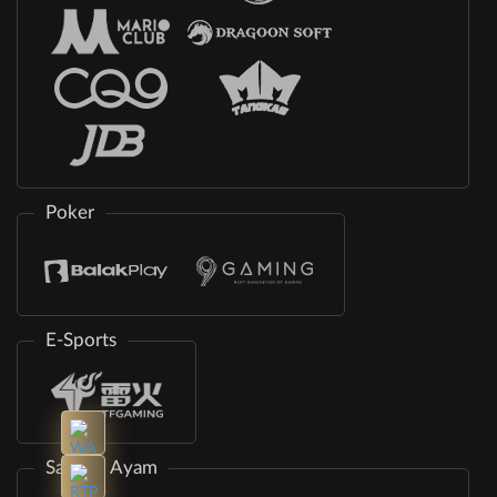
Poker
E-Sports
Sabung Ayam