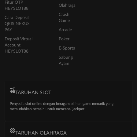
Fitur OTP
Olahraga
HEYSLOT88
Crash
Cara Deposit
Game
QRIS NEXUS
PAY
Arcade
Deposit Virtual
Poker
Account
E-Sports
HEYSLOT88
Sabung
Ayam
TARUHAN SLOT
Penyedia slot online dengan beragam pilihan game menarik yang
memudahkan pemain untuk mencapai jackpot
TARUHAN OLAHRAGA