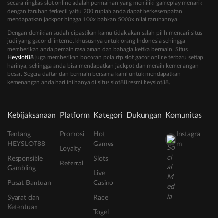
secara ringkas slot online adalah permainan yang memiliki gameplay menarik
dengan taruhan terkecil yaitu 200 rupiah anda dapat berkesempatan
mendapatkan jackpot hingga 100x bahkan 5000x nilai taruhannya.
Dengan demikian sudah dipastikan kamu tidak akan salah pilih mencari situs
judi yang gacor di internet khususnya untuk orang Indonesia sehingga
memberikan anda pemain rasa aman dan bahagia ketika bermain. Situs
Heyslot88
juga memberikan bocoran pola rtp slot gacor online terbaru setiap
harinya, sehingga anda bisa mendapatkan jackpot dan meraih kemenangan
besar. Segera daftar dan bermain bersama kami untuk mendapatkan
kemenangan anda hari ini hanya di situs slot88 resmi heyslot88.
Kebijaksanaan
Platform
Kategori
Dukungan
Komunitas
Tentang
Promosi
Hot
Instagra
HEYSLOT88
Games
m
Loyalty
Responsible
Slots
Referral
Gambling
Live
Pusat Bantuan
Casino
Syarat dan
Race
Ketentuan
Togel