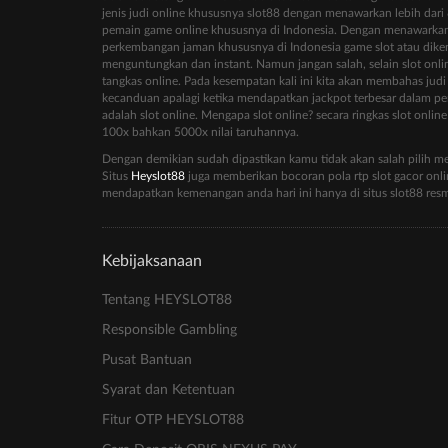
jenis judi online khususnya slot88 dengan menawarkan lebih dari 8
pemain game online khususnya di Indonesia. Dengan menawarkan ja
perkembangan jaman khususnya di Indonesia game slot atau diken
menguntungkan dan instant. Namun jangan salah, selain slot onlin
tangkas online. Pada kesempatan kali ini kita akan membahas j
kecanduan apalagi ketika mendapatkan jackpot terbesar dalam perm
adalah slot online. Mengapa slot online? secara ringkas slot on
100x bahkan 5000x nilai taruhannya.
Dengan demikian sudah dipastikan kamu tidak akan salah pilih me
Situs
Heyslot88
juga memberikan bocoran pola rtp slot gacor onl
mendapatkan kemenangan anda hari ini hanya di situs slot88 resm
Kebijaksanaan
Tentang HEYSLOT88
Responsible Gambling
Pusat Bantuan
Syarat dan Ketentuan
Fitur OTP HEYSLOT88