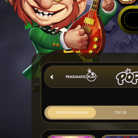
SEMUA PERMAINAN
TOP 20