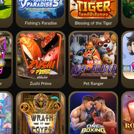
Fishing's Paradise
Blessing of the Tiger
r
Zushi Prime
Pet Ranger