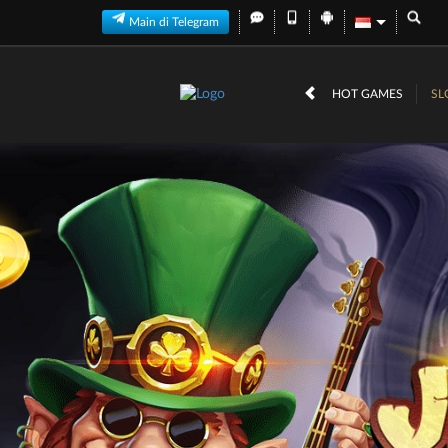
Main di Telegram
HOT GAMES
SL