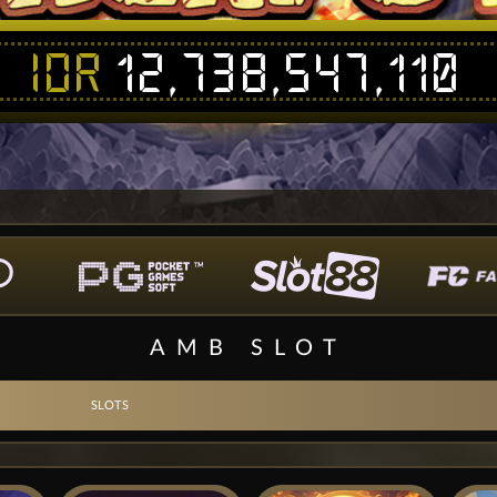
IDR
12,738,553,962
AMB SLOT
SLOTS