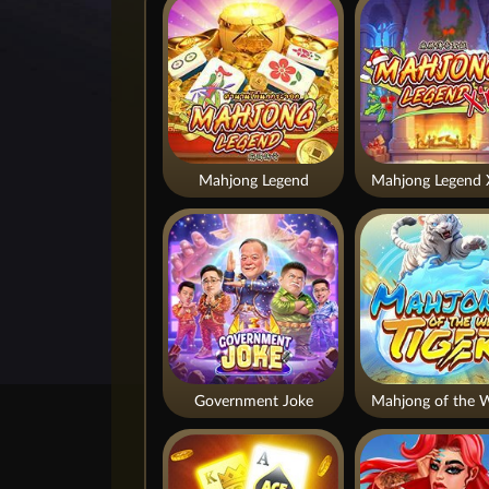
Mahjong Legend
Government Joke