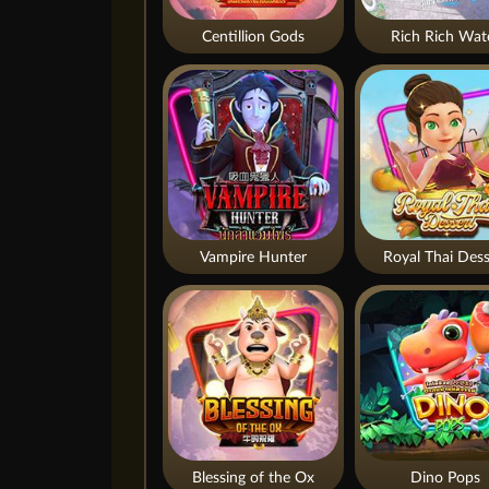
Centillion Gods
Rich Rich Wat
Vampire Hunter
Royal Thai Dess
Blessing of the Ox
Dino Pops