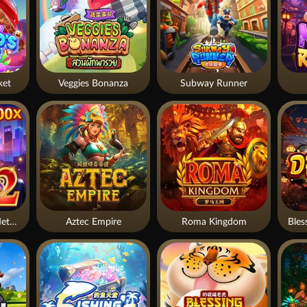
ket
Veggies Bonanza
Subway Runner
Mafia Ways II : Metro Haven Heist
Aztec Empire
Roma Kingdom