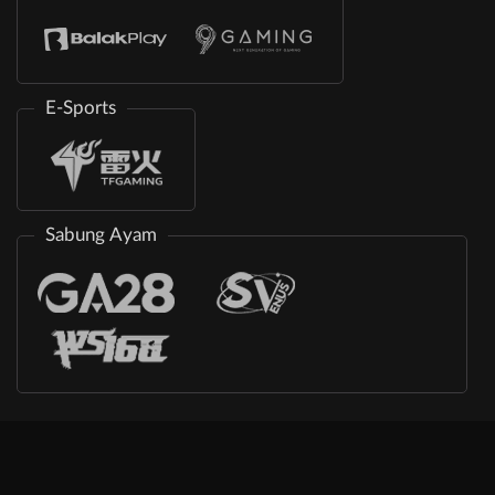
E-Sports
Sabung Ayam