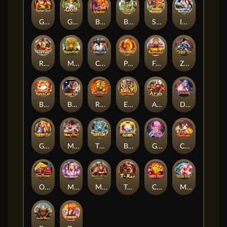
Greatest Circus
Golf
Buffalo Burst
Bust Treasury
Stone Hominid
Immortal Heroes
Roman
Maya King
Chicken Dinner
Phoenix
Fushen Coming
ZHAO YUN
Bonus Cat
Bengal Tiger
Rich Now
Egypt Dynasty
Arab
Dracula
Golden Eye
Muay Thai
Tiger Lord
Booming Gems
Get High
Chef Lady
Ore Power
More Beauties
Monkey King
T-Rex
Coin Rat
Midas Touch