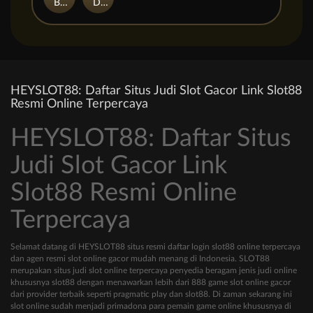
Bakufu Shogun
Diamond 7
HEYSLOT88: Daftar Situs Judi Slot Gacor Link Slot88
Resmi Online Terpercaya
HEYSLOT88: Daftar Situs
Judi Slot Gacor Link
Slot88 Resmi Online
Terpercaya
Selamat datang di HEYSLOT88 situs resmi daftar login slot88 online terpercaya
dan agen resmi slot online gacor mudah menang di Indonesia. SLOT88
merupakan situs judi slot online terpercaya penyedia beragam jenis judi online
khususnya slot88 dengan menawarkan lebih dari 888 game slot online gacor
dari provider terbaik seperti pragmatic play dan slot88. Di zaman sekarang ini
slot online sudah menjadi primadona para pemain game online khususnya di