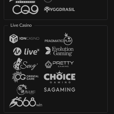
Live Casino