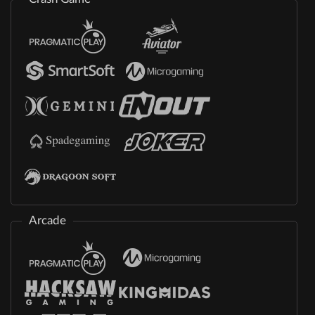
Arcade