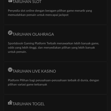
TARUHAN SLOT
Penyedia slot online dengan beragam pilihan game menarik yang
memudahkan pemain untuk mencapai jackpot
TARUHAN OLAHRAGA
Sportsbook Gaming Platform Terbaik menawarkan lebih banyak game,
odds yang lebih tinggi, dan menyediakan pilihan yang lebih banyak
untuk pemain.
TARUHAN LIVE KASINO
Platform Pilihan bagi perusahaan-perusahaan terbaik di dunia, dengan
pilihan variasi game terbanyak
TARUHAN TOGEL