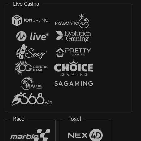
Live Casino
Race
Togel