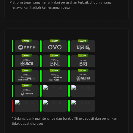
Platform togel yang menarik dari perusahan terbaik di dunia yang
menawarkan hadiah kemenangan besar
* Selama bank maintenance dan bank offline deposit dan penarikan
tidak dapat diproses