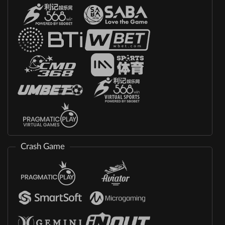
Crash Game