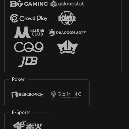
Poker
E-Sports