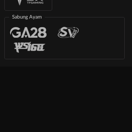
Sabung Ayam