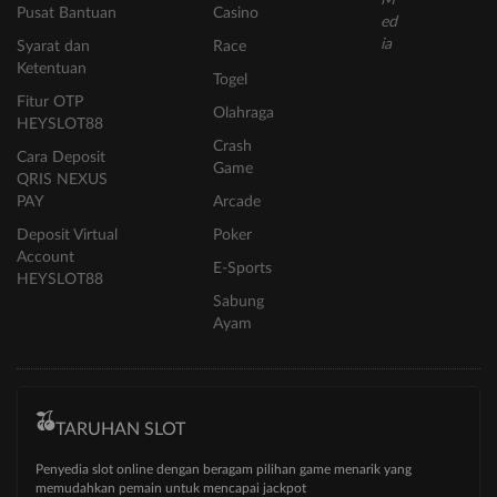
Pusat Bantuan
Casino
Syarat dan
Race
Ketentuan
Togel
Fitur OTP
Olahraga
HEYSLOT88
Crash
Cara Deposit
Game
QRIS NEXUS
PAY
Arcade
Deposit Virtual
Poker
Account
E-Sports
HEYSLOT88
Sabung
Ayam
TARUHAN SLOT
Penyedia slot online dengan beragam pilihan game menarik yang
memudahkan pemain untuk mencapai jackpot