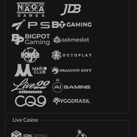
Live Casino