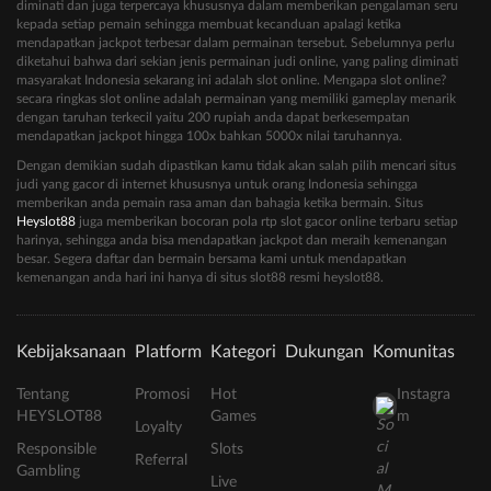
diminati dan juga terpercaya khususnya dalam memberikan pengalaman seru
kepada setiap pemain sehingga membuat kecanduan apalagi ketika
mendapatkan jackpot terbesar dalam permainan tersebut. Sebelumnya perlu
diketahui bahwa dari sekian jenis permainan judi online, yang paling diminati
masyarakat Indonesia sekarang ini adalah slot online. Mengapa slot online?
secara ringkas slot online adalah permainan yang memiliki gameplay menarik
dengan taruhan terkecil yaitu 200 rupiah anda dapat berkesempatan
mendapatkan jackpot hingga 100x bahkan 5000x nilai taruhannya.
Dengan demikian sudah dipastikan kamu tidak akan salah pilih mencari situs
judi yang gacor di internet khususnya untuk orang Indonesia sehingga
memberikan anda pemain rasa aman dan bahagia ketika bermain. Situs
Heyslot88
juga memberikan bocoran pola rtp slot gacor online terbaru setiap
harinya, sehingga anda bisa mendapatkan jackpot dan meraih kemenangan
besar. Segera daftar dan bermain bersama kami untuk mendapatkan
kemenangan anda hari ini hanya di situs slot88 resmi heyslot88.
Kebijaksanaan
Platform
Kategori
Dukungan
Komunitas
Tentang
Promosi
Hot
Instagra
HEYSLOT88
Games
m
Loyalty
Responsible
Slots
Referral
Gambling
Live