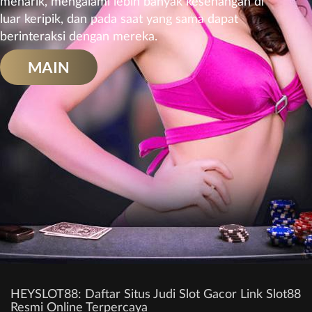
menarik, mengalami lebih banyak kesenangan di
luar keripik, dan pada saat yang sama dapat
berinteraksi dengan mereka.
MAIN
HEYSLOT88: Daftar Situs Judi Slot Gacor Link Slot88
Resmi Online Terpercaya