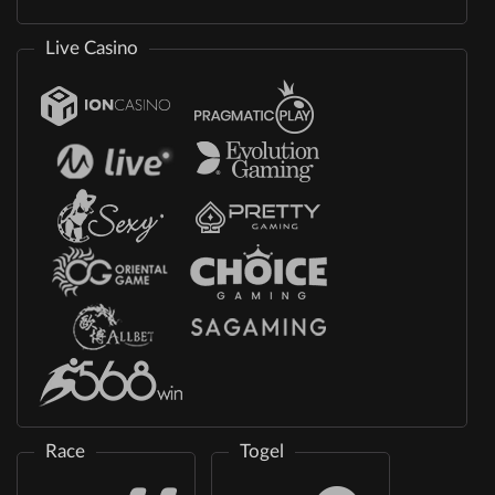
Live Casino
Race
Togel