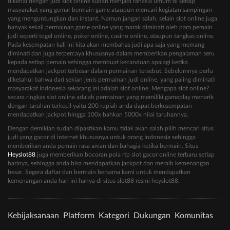
dikenal dengan judi slot online sudah menjadi rahasia umum di setiap
masyarakat yang gemar bermain game ataupun mencari kegiatan sampingan
yang menguntungkan dan instant. Namun jangan salah, selain slot online juga
banyak sekali permainan game online yang marak diminati oleh para pemain
judi seperti togel online, poker online, casino online, ataupun tangkas online.
Pada kesempatan kali ini kita akan membahas judi apa saja yang memang
diminati dan juga terpercaya khususnya dalam memberikan pengalaman seru
kepada setiap pemain sehingga membuat kecanduan apalagi ketika
mendapatkan jackpot terbesar dalam permainan tersebut. Sebelumnya perlu
diketahui bahwa dari sekian jenis permainan judi online, yang paling diminati
masyarakat Indonesia sekarang ini adalah slot online. Mengapa slot online?
secara ringkas slot online adalah permainan yang memiliki gameplay menarik
dengan taruhan terkecil yaitu 200 rupiah anda dapat berkesempatan
mendapatkan jackpot hingga 100x bahkan 5000x nilai taruhannya.
Dengan demikian sudah dipastikan kamu tidak akan salah pilih mencari situs
judi yang gacor di internet khususnya untuk orang Indonesia sehingga
memberikan anda pemain rasa aman dan bahagia ketika bermain. Situs
Heyslot88
juga memberikan bocoran pola rtp slot gacor online terbaru setiap
harinya, sehingga anda bisa mendapatkan jackpot dan meraih kemenangan
besar. Segera daftar dan bermain bersama kami untuk mendapatkan
kemenangan anda hari ini hanya di situs slot88 resmi heyslot88.
Kebijaksanaan
Platform
Kategori
Dukungan
Komunitas