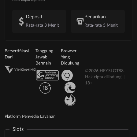
Deposit
Penarikan
Rata-rata 3 Menit
Rata-rata 5 Menit
Bersertifikasi
Tanggung
Browser
Dari
Jawab
Yang
Bermain
Didukung
©2026 HEYSLOT88.
Hak cipta dilindungi |
18+
Platform Penyedia Layanan
Slots